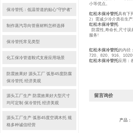
小等优点。
保冷管托：低温管道的贴心“守护者”
红松木保冷管托
具有下
2
）需减少冷介质在生产
红松木保冷管托
制作蒸汽导向管座材料怎样选择
防震性
,
寿命长
,
尺寸误
服务
!
保冷管托常见类型
红松木保冷管托
的内径：Φ
720、820、916、1
化工保冷管道鞍式支座应用场景
红松木保冷管托
应用：
防震效果好 源头工厂 弧形45度防腐
保冷管托 经济美观
留言询价
源头工厂生产 防震效果好大型尺寸
均可定制 保冷管托 经济美观
源头工厂生产 弧形45度空调木托 规
产品：
格多种诚信经营