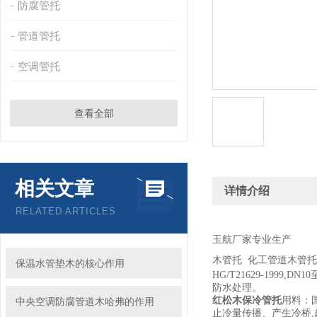
防腐管托
管道管托
空调管托
查看全部
相关文章
详情介绍
RELATED ARTICLES
玉航厂家专业生产
木管托 化工管道木管托
保温水管垫木的核心作用
HG/T21629-1999,DN10
防水处理。
红松木保冷管托
用料：
中央空调防腐管道木哈弗的作用
止冷量传播、产生冷桥
,