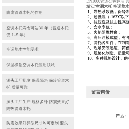
DN1000管道公称标准 
靖江*空调木托 空调垫
1、导热系数低，保冷
防腐管道木托的作用
2、超低温（-163℃以
3、抗压性及抗曲性
4、含水率低；
空调木托寿命可达30 年（普通木托
5、火焰阻燃性良；
仅 1–5 年）
6、高压注模成型，有
7、管托各组件，在制
8、现场安装迅速、简
空调垫木性能要求
9、规格化制造、质量
10、多种规格设计，
保温橡塑空调木托应用领域
源头工厂批发 保温隔热 保冷管道木
托 质量可靠
留言询价
源头工厂生产 规格多种 防震效果好
隔热管道木托
产品：
防震效果好异型尺寸均可定制 源头