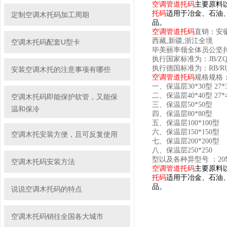
空调管道托码
主要原料
托码
适用于冶金、石油
定制空调木托码加工周期
品。
空调管道托码
直销：安
西藏
,
新疆
,
浙江全境
空调木托码配套U型卡
毕美丽率领全体员公坚
执行国家标准为：
JB/ZQ
执行德国标准为：
RB/R
安装空调木托的注意事项有哪些
空调管道托码
规格规格
一、保温层
30*30
型
27*3
二、保温层
40*40
型
27*4
空调木托码即能保护软管，又能保
三、保温层
50*50
型
温和保冷
四、保温层
80*80
型
五、保温层
100*100
型
六、保温层
150*150
型
空调木托安装方便，且可反复使用
七、保温层
200*200
型
八、保温层
250*250
型以及各种异型号
：
20
空调木托码安装方法
空调管道托码
主要原料
托码
适用于冶金、石油
品。
说说空调木托码的特点
空调木托码销往全国各大城市