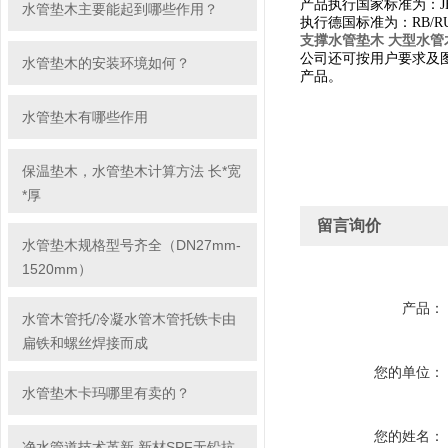
产品执行国家标准为：JB/ZQ
水管垫木主要能起到哪些作用？
执行德国标准为：RB/R
支撑水管垫木 大型水管
公司还可按用户要求及
水管垫木的安装环境如何？
产品。
水管垫木有哪些作用
保温垫木，水管垫木计算方法 长*宽
*厚
留言询价
水管垫木规格型号齐全（DN27mm-
1520mm）
产品：
水管木管托/冷凝水管木管托铁卡由
扁铁和螺丝焊接而成
您的单位：
水管垫木卡玛哪里有卖的？
您的姓名：
净水管道技术革新 新材SPF无铅抗