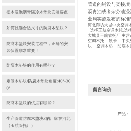
管道的铺设与架接,角度分为
沥青油或者杂芬油浸
松木浸泡沥青隔冷木垫块安装要点
业局实施发布的标准管架
河北廊坊大城中央空调
如何挑选合适尺寸的防腐木垫块？
选择玉航空调木托,选
大城县玉航管托厂 主营
空调木托 铁卡 中央
防腐木垫块安装过程中，正确的安
块 空调木垫 防腐木
装位置非常重要！
防腐木垫块的作用有哪些？
定做木垫块/防腐木垫块角度:40°-36
0°
留言询价
防腐木垫块的优点有哪些？
产品：
生产管道防腐木垫块Z的厂家在河北
（玉航管托厂）