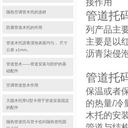
接作用
管道托
隔热空调管木托的选材
列产品主
防腐管道木托的作用
主要是以
管道木托沥青浸泡表面均匀， 尺寸
公差 ±1mm。
沥青柒侵
管道垫木——管道安装与防护的基
础配件
管道托
空调管道垫木作用
保温或者
方圆木托带U型卡用于管道安装固定
的热量/冷
的配件
木托的安
隔热管道托马管卡也叫隔热管托固
管道与结