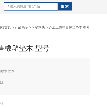
网站首页
>
产品展示
> >
垫木块
> 齐全上饶销售橡塑垫木 型号
售橡塑垫木 型号
垫木 型号
8型
调木托码宽度为3厘米、保温层厚度为3厘米、底座总长度为
、使用于楼到100无缝钢管的架接安装固定作用本产品主要原
齐全
、杨木、柳木、为原料、木托表面做防腐沥青柒侵泡、此产