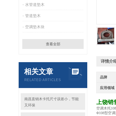
水管道垫木
管道垫木
空调垫木块
查看全部
详情介
相关文章
品牌
RELATED ARTICLES
应用领域
南昌直销木卡托尺寸误差小，节能
上饶销
又环保
空调木托10
Φ108型