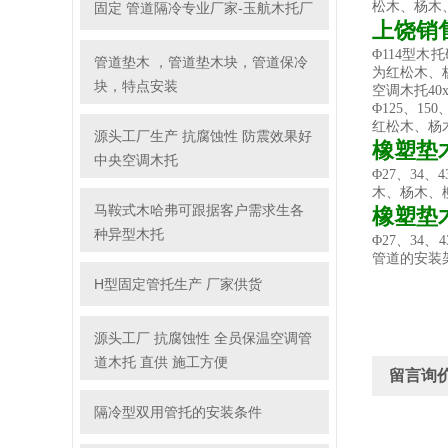
松木、杨木
固定 管道隔冷专业厂家-玉航木托厂
上饶销
Φ114型
管道垫木 ，管道垫木块，管道保冷
为红松木、
块，特点安装
空调木托4
Φ125、15
红松木、杨
源头工厂生产 抗腐蚀性 防震效果好
橡塑垫
中央空调木托
Φ27、34
木、杨木、
马鞍式木哈弗可跟据客户需求生各
橡塑垫
种异型木托
Φ27、34、4
管道的安装
H型固定管托生产 厂家供货
源头工厂 抗腐蚀性 全员保温空调管
道木托 直供 施工方便
留言询
隔冷型双用管托的安装条件