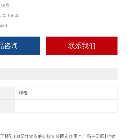
经销商
好、可反复拆装。
023-09-05
524
品咨询
联系我们
现货
使用于楼到100无缝钢管的架接安装固定作用本产品主要原料为红