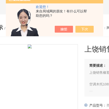
欢迎您！
来自局域网的朋友！有什么可以帮
助您的吗？
示
您的位置：
/ PRODUCTS
上饶销
简要描述：
上饶销售橡塑
空调木托10
Φ108型空
16.8厘米
产品型号：
料为红松木