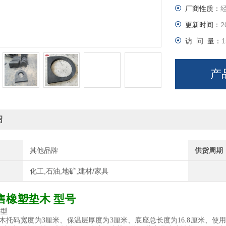
厂商性质：
品防腐性能
更新时间：
2
访 问 量：
1
产
绍
其他品牌
供货周期
化工,石油,地矿,建材/家具
售橡塑垫木 型号
8型
空调木托码宽度为3厘米、保温层厚度为3厘米、底座总长度为16.8厘米、