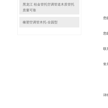
黑龙江 桂金管托空调管道木质管托
质量可靠
您
橡塑空调管木托-全园型
您
联
常
详