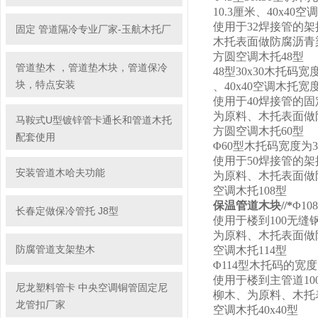
10.3厘米、40x4
使用于32焊接管的
固定 管道隔冷专业厂家-玉航木托厂
木托表面做防腐沥青
方圆空调木托48型
管道垫木 ，管道垫木块，管道保冷
48型30x30木托码
块，特点安装
、40x40空调木托宽
使用于40焊接管的
为原料、木托表面做
马鞍式U型镀锌管卡通长和管道木托
方圆空调木托60型
配套使用
Φ60型木托码宽度为
使用于50焊接管的
安装管道木哈夫功能
为原料、木托表面做
空调木托108型
保温管道木块//*
Φ1
长春定做保冷管托 J8型
使用于楼到100无
为原料、木托表面做
防腐管道支架垫木
空调木托114型
Φ114型木托码的宽
使用于楼到主管道1
尼龙塑料管卡 中央空调铜管固定尼
柳木、为原料、木托
龙管扣厂家
空调木托40x40型