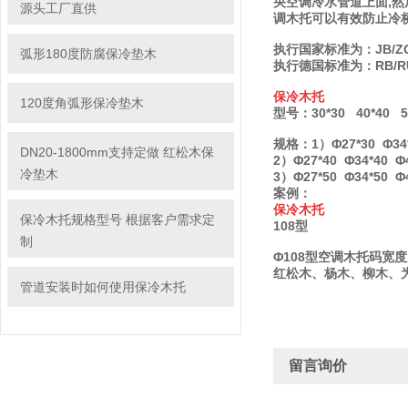
央空调冷水管道上面,
源头工厂直供
调木托可以有效防止冷桥
执行国家标准为：JB/ZQ 4
弧形180度防腐保冷垫木
执行德国标准为：RB/R
保冷木托
120度角弧形保冷垫木
型号：30*30 40*40 50*
规格：1）Φ27*30 Φ34*3
DN20-1800mm支持定做 红松木保
2）Φ27*40 Φ34*40 Φ4
冷垫木
3）Φ27*50 Φ34*50 Φ4
案例：
保冷木托
保冷木托规格型号 根据客户需求定
108型
制
Φ108型空调木托码宽
红松木、杨木、柳木、
管道安装时如何使用保冷木托
留言询价