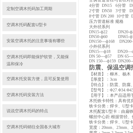
空调管道管径与
管径对
4分管 DN15 6分管 DN
定制空调木托码加工周期
2寸管 DN50 3寸管 DN
8寸管 DN 200 10寸管 D
压力管道标准 规格
空调木托码配套U型卡
大外径系列
DN15-ф22 DN20-
DN50-ф60 DN65-
安装空调木托的注意事项有哪些
DN150---ф168 DN200
小外径系列
DN15---ф18 DN20—
DN 50---ф57 DN 65-
空调木托码即能保护软管，又能保
DN 150---ф159 DN200-
温和保冷
防震、保温空调
【材质】：柳木、杨木
空调木托安装方便，且可反复使用
【厚度】：3cm
【特点】：防震、防腐
【型号】：Φ27.Φ34.Φ43.Φ4
空调木托码安装方法
【用于】：本产品适用
木托铁卡特性：具有优
铁卡分类：焊卡、U型
说说空调木托码的特点
木托配套U型卡：由扁
螺丝中心距:根据管径、
铁卡分类：焊卡、U型
空调木托码销往全国各大城市
宽度：20mm、23mm、2
厚度：2mm 2.3mm 2.5