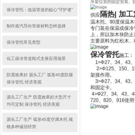
吊架位置的固定安装。
保冷管托：低温管道的贴心“守护者”
隔热| 加
供应
温木托、90度保温木
制作蒸汽导向管座材料怎样选择
专门装在保温或保冷
上，所以加木块防止
主要原料为红松木、
保冷管托常见类型
保冷管托
施工：
化工保冷管道鞍式支座应用场景
1>Φ27、34、4
2>Φ125、150、1
防震效果好 源头工厂 弧形45度防腐
架接作用。
3>Φ27、34、4
保冷管托 经济美观
和固定卡。
4>Φ27、34、43、4
源头工厂生产 防震效果好大型尺寸
720、820、91
均可定制 保冷管托 经济美观
源头工厂生产 弧形45度空调木托 规
格多种诚信经营