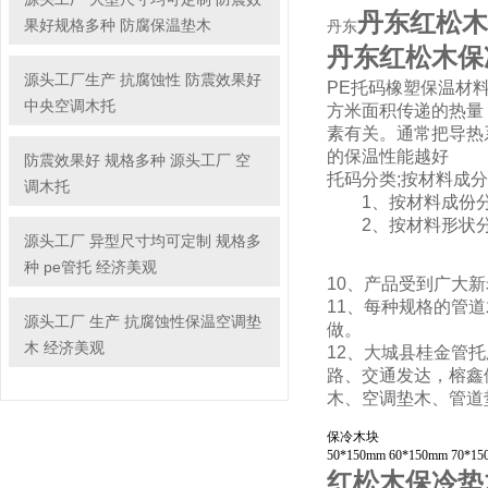
丹东红松木
果好规格多种 防腐保温垫木
丹东
丹东红松木保
源头工厂生产 抗腐蚀性 防震效果好
PE托码橡塑保温材
中央空调木托
方米面积传递的热量
素有关。通常把导热
的保温性能越好
防震效果好 规格多种 源头工厂 空
托码分类;按材料成
调木托
1、按材料成份分
2、按材料形状分
源头工厂 异型尺寸均可定制 规格多
种 pe管托 经济美观
10、产品受到广大
11、每种规格的管
源头工厂 生产 抗腐蚀性保温空调垫
做。
木 经济美观
12、大城县
桂金
管托
路、交通发达，榕鑫
木、空调垫木、管道
保冷木块
50*150mm 60*150mm 70*
红松木保冷垫