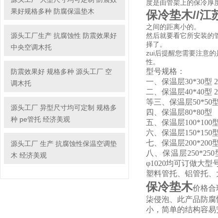
度是由管架上的保冷厚
果好规格多种 防腐保温垫木
保冷垫木//
之间的距离小的。
源头工厂生产 抗腐蚀性 防震效果好
然后就要看它所安装的
择了。
中央空调木托
zui后提醒您需要注
性。
型号规格：
防震效果好 规格多种 源头工厂 空
一、保温层30*30型 27*30
调木托
二、保温层40*40型 27*40
等三、保温层50*50
源头工厂 异型尺寸均可定制 规格多
四、保温层80*80型
种 pe管托 经济美观
五、保温层100*100
六、保温层150*150
七、保温层200*200
源头工厂 生产 抗腐蚀性保温空调垫
八、保温层250*250型
木 经济美观
φ1020均可订做大
塑料管托、铝管托、
保冷垫木
价格合
柒侵泡、此产品防腐
小，简单的结构容易