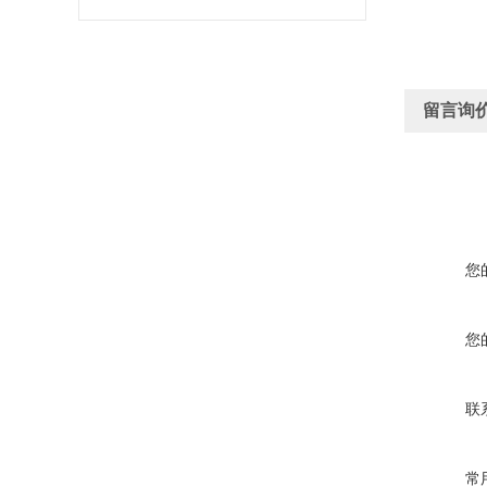
留言询
您
您
联
常