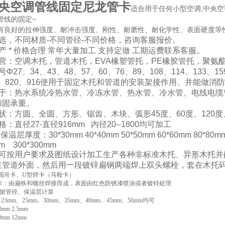
央空调管线固定尼龙管卡
适合用于任何小型空调,中央空
管线的固定~
有良好的拉伸强度、耐冲击强度、刚性、耐磨性、耐化学性、表面硬度等
选，不同材质-不同管径-不同价格，咨询客服报价。
产 * 价格合理 常年大量加工 支持定做 工期运费联系客服。
主营：空调木托，管道木托，EVA橡塑管托，PE橡胶管托，聚
Φ27、34、43、48、57、60、76、89、108、114、133、159
20、820、916使用于固定木托和管道的安装架接作用、并能做消
用于：热水系统冷热水管、冷冻水管、热水管、冷水管、电线电缆
加固承重。
状：方圆、全圆、方形、锯齿、木块、弧形45度、60度、120度
：直径27-直径916mm 内径20--1800均可加工
温层厚度：30*30mm 40*40mm 50*50mm 60*60mm 80*80mm
mm 300*300mm
司可按用户要求及图纸设计加工生产各种非标准木托、异形木托并
在管道外面，然后用一段镀锌扁钢两端焊上双头螺栓，套在木托
园吊卡
、
U
型焊卡（马鞍卡）
卡：由扁铁和螺丝焊接而成，表面由红色防锈漆喷涂或者镀锌处理
据管径、保温层计算
、
23mm
、
25mm
、
30mm
、
35mm
、
40mm
、
45mm
、
50mm
均可
3mm 2.5mm
0mm 12mm