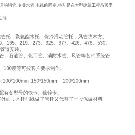
调的铜管,冷凝水管,电线的固定,特别是在大型建筑工程吊顶里
性能
氨酯管托，聚氨酯木托，保冷滑动管托，风管垫木方。
、165、219、273、325、377、426、478、530、
防管道安装。
管、石油管、化工管、消防水管、风管等各种系统管
、180度等可按客户要求制作。
 100*100mm 150*150mm 200*200mm
配有各型号的铁卡、镀锌卡。
码外面，木托码既做了管托又代替了一段保温材料。