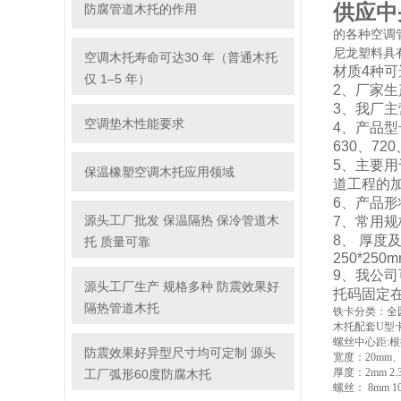
供应中
防腐管道木托的作用
的各种空调
尼龙塑料具
空调木托寿命可达30 年（普通木托
材质4种可
仅 1–5 年）
2、厂家生
3、我厂
空调垫木性能要求
4、产品型号
630、7
5、主要
保温橡塑空调木托应用领域
道工程的
6、产品形
源头工厂批发 保温隔热 保冷管道木
7、常用规格
8、 厚度及保
托 质量可靠
250*250
9、我公
源头工厂生产 规格多种 防震效果好
托码固定
隔热管道木托
铁卡分类：
全
木托配套
U
型
螺丝中心距
:
根
防震效果好异型尺寸均可定制 源头
宽度：
20mm
厚度：
2mm 2.
工厂弧形60度防腐木托
螺丝：
8mm 1