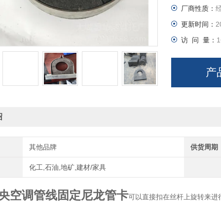
厂商性质：
更新时间：
2
访 问 量：
1
产
绍
其他品牌
供货周期
化工,石油,地矿,建材/家具
央空调管线固定尼龙管卡
可以直接扣在丝杆上旋转来进