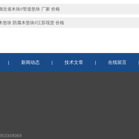
湖北省木块//管道垫块 厂家 价格
木垫块 防腐木垫块//江苏现货 价格
新闻动态
技术文章
在线留言
|
|
|
53349069