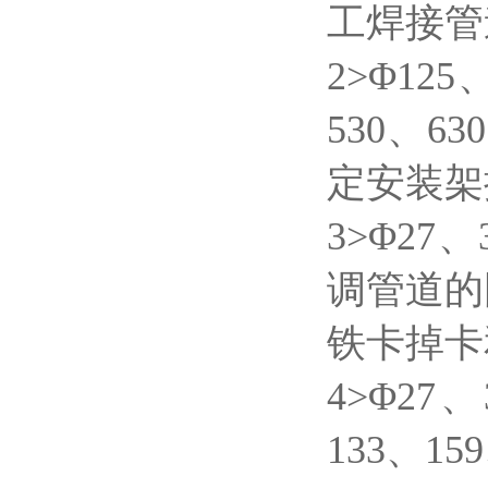
工焊接管
2>Φ125
530、6
定安装架
3>Φ27
调管道的
铁卡掉卡
4>Φ27
133、15