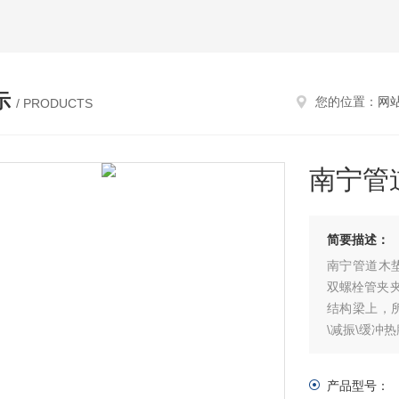
示
您的位置：
网
/ PRODUCTS
南宁管
简要描述：
南宁管道木
双螺栓管夹
结构梁上，
\减振\缓冲
产品型号：