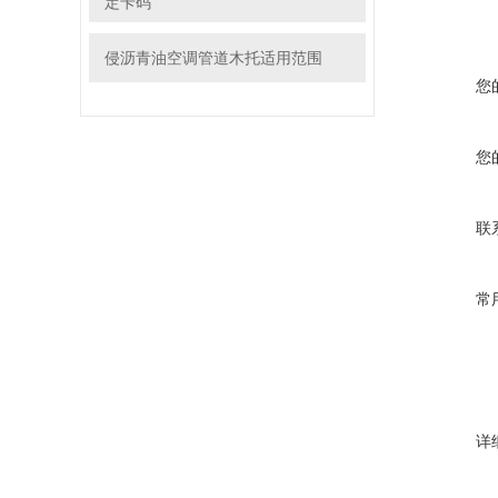
定卡码
侵沥青油空调管道木托适用范围
您
您
联
常
详