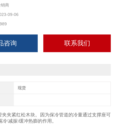
经销商
023-09-06
989
品咨询
联系我们
现货
管夹夹紧红松木块。因为保冷管道的冷量通过支撑座可
冷\减振\缓冲热膨的作用。