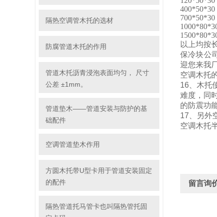
120*50*30
400*50*30
700*50*30
隔热空调管木托的选材
1000*80*3
1500*80*3
以上均按
防腐管道木托的作用
保冷块公司
迎您来我
管道木托沥青浸泡表面均匀， 尺寸
空调木托
公差 ±1mm。
16、木
难度，同
的防震功
管道垫木——管道安装与防护的基
17、另
础配件
空调木托
空调管道垫木作用
方圆木托带U型卡用于管道安装固定
的配件
留言询
隔热管道托马管卡也叫隔热管托固