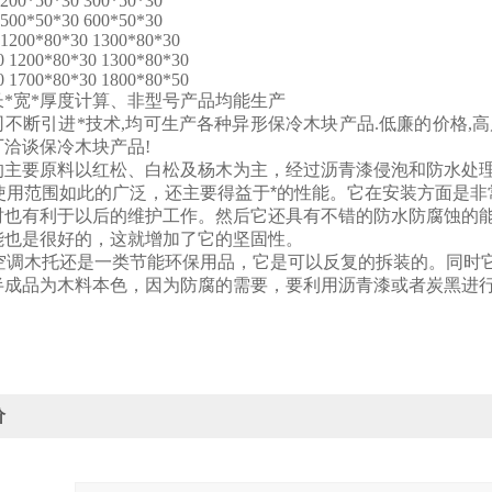
 200*50*30 300*50*30
 500*50*30 600*50*30
 1200*80*30 1300*80*30
0 1200*80*30 1300*80*30
0 1700*80*30 1800*80*50
长*宽*厚度计算、非型号产品均能生产
不断引进*技术,均可生产各种异形保冷木块产品.低廉的价格,高
厂洽谈保冷木块产品!
的主要原料以红松、白松及杨木为主，经过沥青漆侵泡和防水处
托使用范围如此的广泛，还主要得益于*的性能。它在安装方面是
时也有利于以后的维护工作。然后它还具有不错的防水防腐蚀的
能也是很好的，这就增加了它的坚固性。
外空调木托还是一类节能环保用品，它是可以反复的拆装的。同时
半成品为木料本色，因为防腐的需要，要利用沥青漆或者炭黑进
价