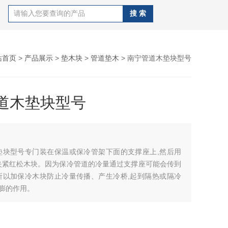
站首页
>
产品展示
>
垫木块
>
管道垫木
> 南宁管道木垫块型号
道木垫块型号
垫块型号专门装在保温或保冷管架下面的支撑座上,然后用
夹紧红松木块。因为保冷管道的冷量通过支撑座可能会传到
所以加保冷木块防止冷量传播、产生冷桥,起到隔热或隔冷
热膨的作用。