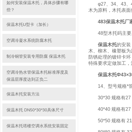
如何安装保温木托，具体步骤有哪
φ27、34、43、
些？
木为原料，木托表面
483保温木托厂
保温木托U型卡（加长）
48型木托码主要用
空调冷凝水系统防腐木托
保温木托
的安装
木、柳木、橡塑板为
制冷铜管安装专用防腐 保温木托
防锈处理的镀锌卡环
特殊要求定做加工，
空调冷热水管保温木托标准厚度及
保温木托Ф43×3
保温层厚度达到正负二
14、型号规格*
保温木托安装方法
30*30 规格有27 34 4
40*40 规格有27 34 43
保温木托 DN50*30*30具体尺寸
50*50 规格有 219 2
保温木托塔楼空调水系统安装固定