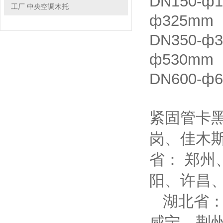
DN150-ф
工厂 中央空调木托
ф325mm
DN350-ф
ф530mm
DN600-
紧固管卡黑
岗、佳木
省： 郑
阳、许昌
湖北省：
咸宁、荆