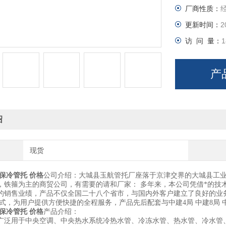
厂商性质：
更新时间：
2
访 问 量：
1
产
绍
现货
保冷管托 价格
公司介绍：
大城县玉航管托厂座落于京津交界的大城县工
，铁箍为主的商贸公司，有需要的请和厂家：
多年来，本公司凭借*的技
的销售业绩，产品不仅全国二十八个省市，与国内外客户建立了良好的业
模式，为用户提供方便快捷的全程服务，产品先后配套与中建4局 中建8局 
保冷管托 价格
产品介绍：
广泛用于中央空调、中央热水系统冷热水管、冷冻水管、热水管、冷水管