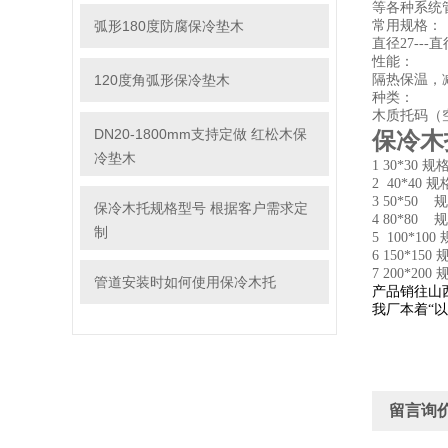
等各种系统
弧形180度防腐保冷垫木
常用规格：
直径27---直
性能：
120度角弧形保冷垫木
隔热保温，
种类：
木质托码（
DN20-1800mm支持定做 红松木保
保冷木
冷垫木
1 30*30 规格有
2 40*40 
3 50*50 规格
保冷木托规格型号 根据客户需求定
4 80*80 规格
制
5 100*100
6 150*150
7 200*200 
管道安装时如何使用保冷木托
产品销往山
我厂本着“
留言询