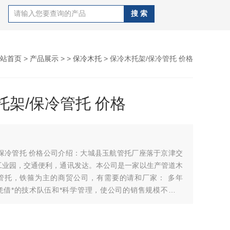
站首页
>
产品展示
> >
保冷木托
> 保冷木托架/保冷管托 价格
托架/保冷管托 价格
/保冷管托 价格公司介绍：大城县玉航管托厂座落于京津交
工业园，交通便利，通讯发达。本公司是一家以生产管道木
管托，铁箍为主的商贸公司，有需要的请和厂家： 多年
凭借*的技术队伍和*科学管理，使公司的销售规模不断扩
年销售达千万支的销售业绩，产品不仅全国二十八个省市，
户建立了良好的业务，深受好评，逐步形成了经营贸易相结
、销、服务