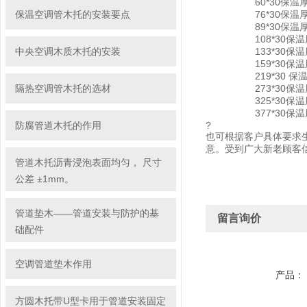
60*30保温厚度3
保温空调管木托的安装要点
76*30保温厚度3
89*30保温厚度3
108*30保温厚度
中央空调木质木托的安装
133*30保温厚度
159*30保温厚度
219*30 保温厚
隔热空调管木托的选材
273*30保温厚度
325*30保温厚度
377*30保温厚度
防腐管道木托的作用
?
也可根据客户具体要求
意。受到广大新老顾客
管道木托沥青浸泡表面均匀， 尺寸
公差 ±1mm。
管道垫木——管道安装与防护的基
留言询价
础配件
空调管道垫木作用
产品：
方圆木托带U型卡用于管道安装固定