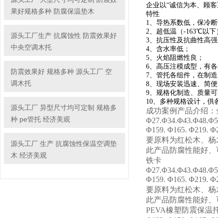
企业以“诚信为本、顾
果好规格多种 防腐保温垫木
特性
1、导热系数低，保冷
2、超低温（-163℃以
源头工厂生产 抗腐蚀性 防震效果好
3、抗压性及抗曲性高强
中央空调木托
4、含水率低；
5、火焰阻燃性良；
6、高压注模成型，有
防震效果好 规格多种 源头工厂 空
7、管托各组件，在制
调木托
8、现场安装迅速、简
9、规格化制造、质量
10、多种规格设计，供
源头工厂 异型尺寸均可定制 规格多
成功案例产品介绍：
种 pe管托 经济美观
Φ27.Φ34.Φ43.Φ48.Φ5
Φ159. Φ165. Φ219.
要原料为红松木、杨
源头工厂 生产 抗腐蚀性保温空调垫
此产品防腐性能好、
木 经济美观
铁卡
Φ27.Φ34.Φ43.Φ48.Φ5
Φ159. Φ165. Φ219.
要原料为红松木、杨
此产品防腐性能好、
PEVA橡塑防震保温托Φ27. Φ