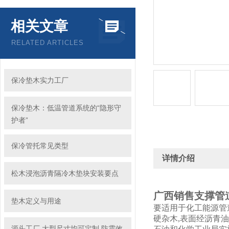
相关文章
RELATED ARTICLES
保冷垫木实力工厂
保冷垫木：低温管道系统的“隐形守
护者”
保冷管托常见类型
详情介绍
松木浸泡沥青隔冷木垫块安装要点
广西销售支撑管
垫木定义与用途
要适用于化工能源管道的铺
硬杂木,表面经沥青油
源头工厂 大型尺寸均可定制 防震效