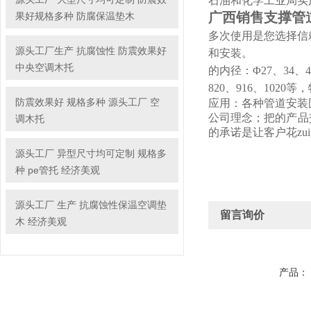
石油和化学工业局实施
广西销售支撑管
果好规格多种 防腐保温垫木
多次使用是您选择信
源头工厂生产 抗腐蚀性 防震效果好
和安装。
中央空调木托
的内径：Φ27、34、43、
820、916、102
防震效果好 规格多种 源头工厂 空
应用：各种管道安装
公司理念；把的产品
调木托
的承诺是让客户花zu
源头工厂 异型尺寸均可定制 规格多
种 pe管托 经济美观
源头工厂 生产 抗腐蚀性保温空调垫
留言询价
木 经济美观
产品：