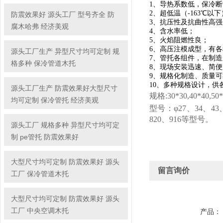
1、导热系数低，保冷
2、超低温（-163℃以
防震效果好 源头工厂 型号齐全 防
3、抗压性及抗曲性高强
腐木哈弗 经济美观
4、含水率低；
5、火焰阻燃性良；
6、高压注模成型，有
源头工厂生产 异型尺寸均可定制 规
7、管托各组件，在制
格多种 保冷管道木托
8、现场安装迅速、简
9、规格化制造、质量
10、多种规格设计，供
源头工厂生产 防震效果好大型尺寸
规格:
30*30,40*40,50
均可定制 保冷管托 经济美观
型号：
φ27、34、43
820、916等型号。
源头工厂 规格多种 异型尺寸均可定
制 pe管托 防震效果好
大型尺寸均可定制 防震效果好 源头
留言询价
工厂 保冷管道木托
大型尺寸均可定制 防震效果好 源头
工厂 中央空调木托
产品：