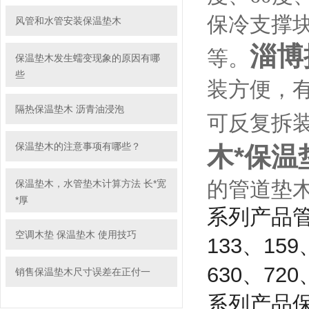
保冷支撑
风管和水管安装保温垫木
淄博
等。
保温垫木发生蠕变现象的原因有哪
些
装方便，
隔热保温垫木 沥青油浸泡
可反复拆
保温垫木的注意事项有哪些？
木*保温
的管道垫
保温垫木，水管垫木计算方法 长*宽
*厚
系列产品
空调木垫 保温垫木 使用技巧
133、159
630、72
销售保温垫木尺寸误差在正付一
系列产品