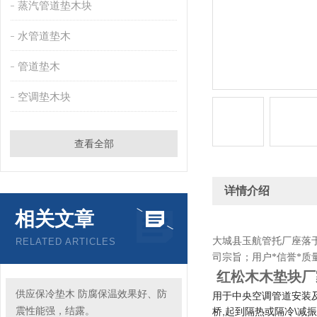
蒸汽管道垫木块
水管道垫木
管道垫木
空调垫木块
查看全部
详情介绍
相关文章
大城县玉航管托厂座落
RELATED ARTICLES
司宗旨；用户*信誉*质
红松木木垫块厂
供应保冷垫木 防腐保温效果好、防
用于中央空调管道安装
震性能强，结露。
桥,起到隔热或隔冷\减