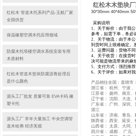
红松木木垫块厂
30*30mm 40*40mm 50
红松木 管道木托系列产品-玉航厂家
全国供货
采购说明
1、关于标价：由于我
参考，如需下单，务必
保温橡塑空调木托应用领域
2、关于物流：由于本
到货时间上很难确定。
3、运费问题：货物不
防腐木托塔楼空调水系统安装专用
4、关于收货：在接货
木质材料
决可能是物流带来的麻
5、支付方式：强烈推荐
6、关于评价：如果对
红松木管道木垫块防腐沥青处理后
是什么颜色
产品销往全国：直辖市： 
浙江省： 杭州、宁波
江苏省： 扬州、南京
源头工厂批发 质量可靠 EVA卡码 橡
辽宁省： 沈阳、大连
塑卡托
广东省： 广州、深圳
湛江
山东省： 济南、青岛
源头工厂 常年大量加工 中央空调管
陕西省： 西安、延安
道木哈弗 经济美观
山西省： 太原、大同
四川省： 成都 、广