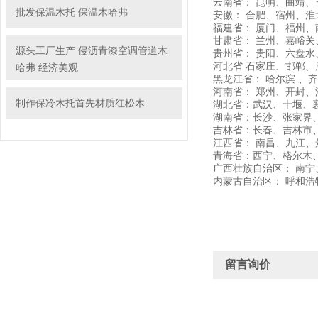
云南省： 昆明、曲靖
批发保温木托 保温木哈弗
安徽： 合肥、宿州、
福建省： 厦门、福州
甘肃省： 兰州、嘉峪
源头工厂生产 侵沥青漆空调管道木
贵州省： 贵阳、六盘水
河北省 石家庄、邯郸
哈弗 经济美观
黑龙江省： 哈尔滨 
河南省： 郑州、开封
制作保冷木托首先材质红松木
湖北省：武汉、十堰、
湖南省：长沙、张家界
吉林省：长春、吉林市
江西省： 南昌、九江
青海省：西宁、格尔木
广西壮族自治区： 南
内蒙古自治区： 呼和
留言询价