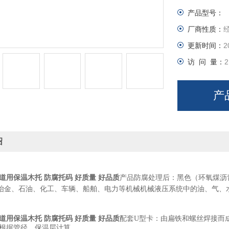
产品型号：
厂商性质：
更新时间：
2
访 问 量：
2
产
绍
道用保温木托 防腐托码 好质量 好品质
产品防腐处理后：黑色（环氧煤沥
冶金、石油、化工、车辆、船舶、电力等机械机械液压系统中的油、气、
道用保温木托 防腐托码 好质量 好品质
配套U型卡：由扁铁和螺丝焊接而
:根据管径、保温层计算