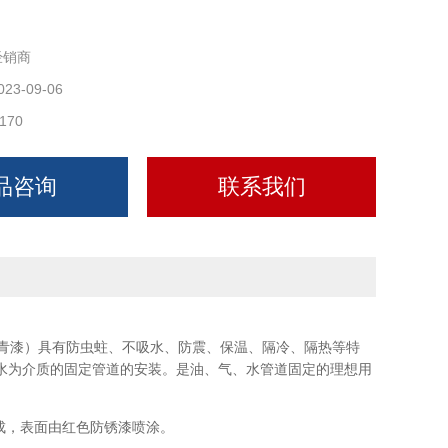
经销商
023-09-06
170
品咨询
联系我们
青漆）
具有防虫蛀、不吸水、防震、保温、隔冷、隔热等特
水为介质的固定管道的安装。是油、气、水管道固定的理想用
成，表面由红色防锈漆喷涂。