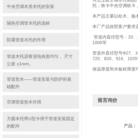
河北玉航空调木托制品
托；铁卡中央空调铁卡
中央空调木质木托的安装
本产品主要以松木、杨
隔热空调管木托的选材
本厂产品按照客户要求
管道内直径型号：20、25、
防腐管道木托的作用
1000等
管道外直径型号Φ27、34、
管道木托沥青浸泡表面均匀， 尺寸
720、820、916、10
公差 ±1mm。
保温厚度和木板材厚度均有：
管道垫木——管道安装与防护的基
础配件
留言询价
空调管道垫木作用
方圆木托带U型卡用于管道安装固定
产品：
的配件