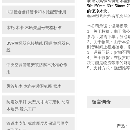
欢迎订购保冷管用木垫
50*150mm 60*150mm 
的保冷木块。
U型管道镀锌管卡和木托配套使用
每种型号的
均有配套的
本公司承诺：温馨提示
木托 木卡 木哈夫型号规格标准
1、关于标价：由于我
参考，如需下单，务必
2、关于物流：由于本
BVR黄绿双色接地线 国标 黄绿双色
到货时间上很难确定。
线
3、运费问题：货物不
4、关于收货：在接货
决可能是物流带来的麻
中央空调管道安装防腐木托核心作
5、支付方式：强烈推荐
用
风管垫木 木条材质聚氨酯 松木
防震效果好 大型尺寸均可定制 防腐
留言询价
木哈弗 源头工厂
管道木支架 标准厚度及保温层厚度
产品：