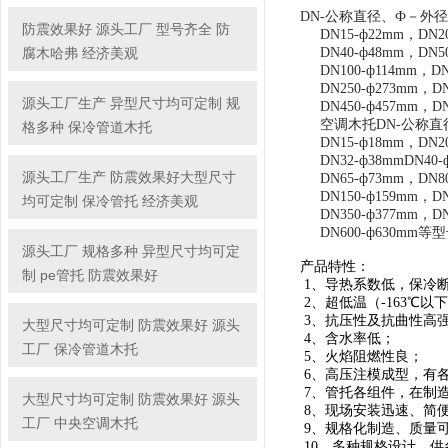
DN-公称直径、Ф－外
防震效果好 源头工厂 型号齐全 防
DN15-ф22mm，DN20-
腐木哈弗 经济美观
DN40-ф48mm，DN50-
DN100-ф114mm，DN12
DN250-ф273mm，DN30
源头工厂生产 异型尺寸均可定制 规
DN450-ф457mm，DN50
空调木托DN-公称直
格多种 保冷管道木托
DN15-ф18mm，DN20-
DN32-ф38mmDN40-ф
源头工厂生产 防震效果好大型尺寸
DN65-ф73mm，DN80-
DN150-ф159mm，DN20
均可定制 保冷管托 经济美观
DN350-ф377mm，DN40
DN600-ф630mm等
源头工厂 规格多种 异型尺寸均可定
产品特性：
制 pe管托 防震效果好
1、导热系数低，保冷
2、超低温（-163℃以
3、抗压性及抗曲性
大型尺寸均可定制 防震效果好 源头
4、含水率低；
工厂 保冷管道木托
5、火焰阻燃性良；
6、高压注模成型，有
7、管托各组件，在制
大型尺寸均可定制 防震效果好 源头
8、现场安装迅速、简
工厂 中央空调木托
9、规格化制造、质量
10、多种规格设计，