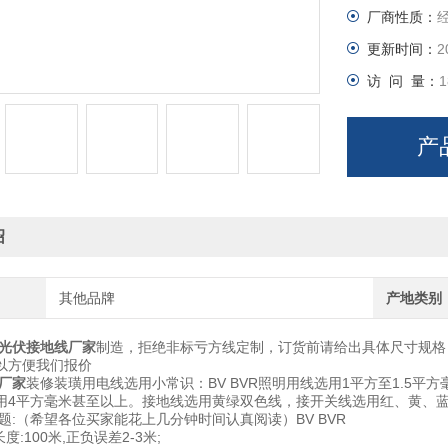
厂商性质：
更新时间：
2
访 问 量：
1
产
绍
其他品牌
产地类别
光伏接地线厂家
制造，拒绝非标亏方线定制，订货前请给出具体尺寸规格
以方便我们报价
厂家
装修装璜用电线选用小常识：BV BVR照明用线选用1平方至1.5平
用4平方毫米甚至以上。接地线选用黄绿双色线，接开关线选用红、黄、
题:（希望各位买家能花上几分钟时间认真阅读）BV BVR
度:100米,正负误差2-3米;