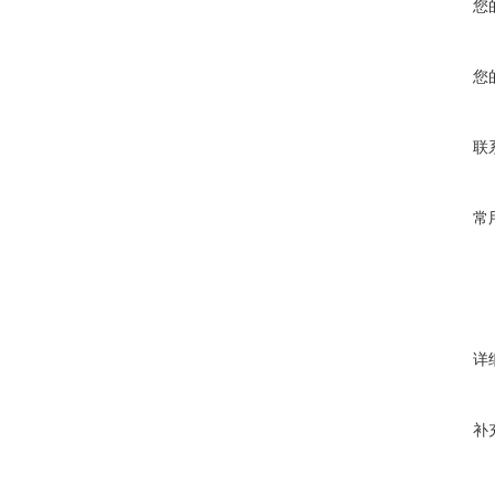
您
您
联
常
详
补