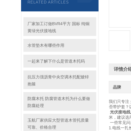
RELATED ARTICLES
厂家加工订做BVR4平方 国标 纯铜
黄绿光伏接地线
水管垫木有哪些作用
一起来了解下什么是管道木托码
详情介
抗压力强沥青中央空调木托配镀锌
抱箍
品牌
防腐木托 防腐管道木托为什么要做
我们只专注
防腐处理
否带护套？
光伏接地线
米，建议选
玉航厂家供应大型管道木管托质量
一些常见问
可靠、价格合理
1.电线一扎长