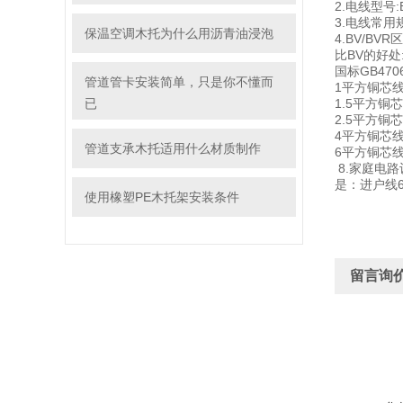
2.电线型号:
3.电线常用规
保温空调木托为什么用沥青油浸泡
4.BV/BV
比BV的好处
国标GB470
管道管卡安装简单，只是你不懂而
1平方铜芯线
已
1.5平方铜芯
2.5平方铜芯
4平方铜芯线
管道支承木托适用什么材质制作
6平方铜芯线
8.家庭电路
是：进户线6—
使用橡塑PE木托架安装条件
留言询