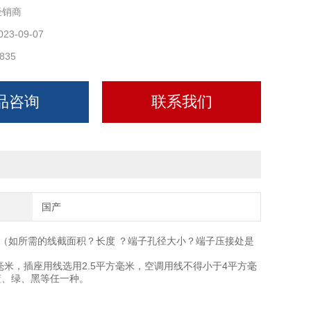
经销商
023-09-07
835
品咨询
联系我们
国产
（如所需的线截面积？长度 ？端子孔径大小？端子压接处是
方毫米，插座用线选用2.5平方毫米，空调用线不得小于4平方毫
蓝、绿、黑等任一种。