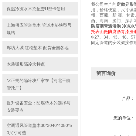
我公司生产的
定做异形
保温冷冻水木托配套U型卡使用
用，价格便宜，尺寸误
州、西藏、新 疆、甘
西、海南、澳门、深圳
上海供应管道垫木 管道木垫块型号
防腐沥青漆浸泡 冷冻水
托表面做防腐沥青漆浸
规格
Φ27、34、43、48、57
固定管道的安装架接作
廊坊大城 红松垫木 配货全国各地
木质弧形隔冷块特点
留言询价
*Z正规的隔冷块厂家在【河北玉航
管托厂】
产品：
提升设备安全：防腐垫木的选择与
安装要点
您的单位：
空调通风管道垫木30*3040*4050*5
0尺寸可选