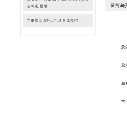
留言询
济美观 批发
异形橡塑管托27*30 具体介绍
您
您
联
常