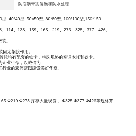
防腐沥青柒侵泡和防水处理
40型, 50×50型, 80*80型, 100*100型,150*150
4、133、159、165、219、273、325、377、426、
安装。
装固定架接作用。
管托均有配套的铁卡，特殊规格的空调木托和铁卡。
为企业生命，以诚信为
托行业的宏伟蓝图建设美好华夏。
.Φ165.Φ219.Φ273.库存大量现货， Φ325.Φ377.Φ426等规格齐