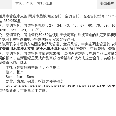
方圆、全圆、方形 弧形
表面处理
道用木管座木支架 隔冷木垫块
供应管托、空调管托、管道管托型号：30*30型, 40*
型,250*250型
调管托、管道管托规格：27、34、43、48、57、60、76、89、108、11
、630、720、820、916等。
空调管托、管道管托30×30型使用于楼房室内焊接管道的固定架接和
型使用于主管道和地下管道的固定安装架接作用。
型使用于冷却塔的安装固定和消防管道、空调风管、中央空调主管道的 安
定管道用木管座木支架 隔冷木垫块
每种规格的供应管托、空调管托、管道
空调管托、管道管托质量造就未来，诚信创造辉煌，尧舜产品以质量
根本，在新世纪里天成产品真诚地希望与广大有志之士合作，共绘木
管道木托、垫木
：木托（带镀锌防锈铁卡，不含螺母）
：柳木、杨木
3cm、4cm、5cm
：防震、防腐、保温、拆卸方便等特点
.Φ34.Φ43.Φ48.Φ60.Φ76.Φ89.Φ108.Φ114.Φ133.Φ140.Φ159
有特殊要求，可批量加工定做。