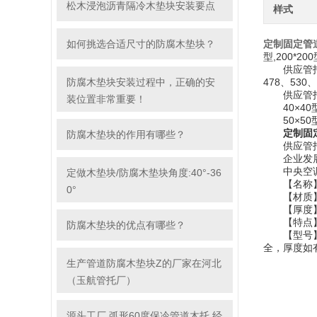
松木浸泡沥青隔冷木垫块安装要点
样式
如何挑选合适尺寸的防腐木垫块？
定制固定管
型,200*200
供应管托、空
防腐木垫块安装过程中，正确的安
478、530
供应管托、
装位置非常重要！
40×40
50×50
定制固
防腐木垫块的作用有哪些？
供应管托、
企业发展的
中央空调
定做木垫块/防腐木垫块角度:40°-36
【名称】
0°
【材质】
【厚度】：
【特点】
防腐木垫块的优点有哪些？
【型号】：Φ27
全，厚度如
生产管道防腐木垫块Z的厂家在河北
（玉航管托厂）
源头工厂 弧形60度保冷管道木托 经