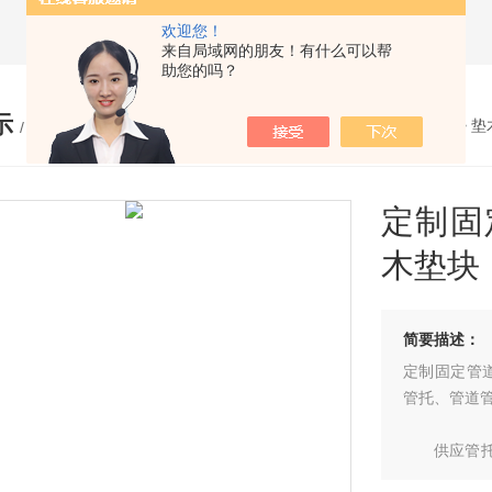
欢迎您！
来自局域网的朋友！有什么可以帮
助您的吗？
示
您的位置：
网站首页
>
产品展示
>
垫
/ PRODUCTS
定制固
木垫块
简要描述：
定制固定管
管托、管道
供应管托、
舜产品以质