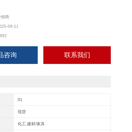
经销商
025-09-11
992
品咨询
联系我们
01
现货
化工,建材/家具