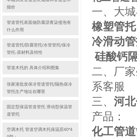
报价
一、大城
管道管托表面做防腐沥青柒侵泡有
橡塑管托
什么作用
冷滑动管
管道管托/防腐管托/水管管托/保冷
管托-原材料及特性
硅酸钙隔
管道木托的 具体介绍和图集
二、厂家
系客服
张家港批发保冷管道管托/隔热保冷
管托生产地址在哪里
三、
河北
固定型保温管道管托 滑动型保温管
产品：
道管托
化工管道
空调木托 管道空调木托保温层40*4
0型：