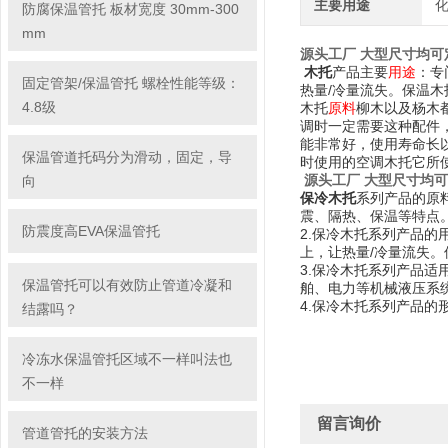
主要用途
防腐保温管托 板材宽度 30mm-300
mm
源头工厂 大型尺寸均可
木托
产品主要
用途
：专
固定管架/保温管托 螺栓性能等级：
热量/冷量流失。保温
4.8级
柳木以及杨木
木托
原料
调时一定需要这种配件
能非常好，使用寿命长
保温管道托码分为滑动，固定，导
时使用的空调木托它所
源头工厂 大型尺寸均可
向
保冷木托
系列产品的原
震、隔热、保温等特点
防震度高EVA保温管托
2.保冷木托系列产品
上，让热量/冷量流失
3.保冷木托系列产品
保温管托可以有效防止管道冷凝和
舶、电力等机械液压系
4.保冷木托系列产品的
结露吗？
冷冻水保温管托区域不一样叫法也
不一样
留言询价
管道管托的安装方法