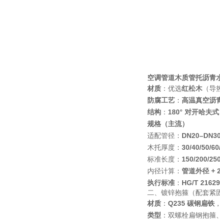
空调管道木质管托沥青
材质
：优选
红松木
（导热
防腐工艺
：
高温真空沥青
结构
：
180° 对开哈夫
规格（主流）
适配管径：
DN20–DN3
木托厚度：
30/40/50/6
标准长度：
150/200/25
内径计算：
管道外径 + 
执行标准
：
HG/T 21629
二、镀锌抱箍（配套紧
材质
：
Q235 碳钢扁铁
类型
：双螺栓扁钢抱箍