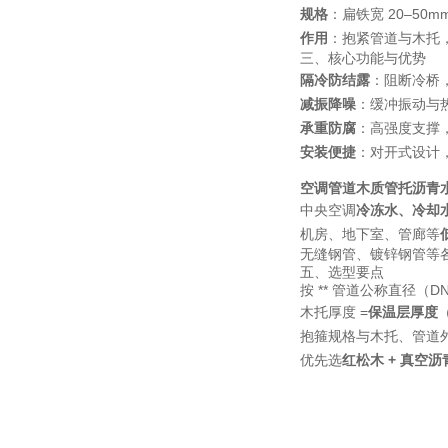
规格
：扁铁宽 20–50mm
作用
：抱紧管道与木托，
三、核心功能与优势
隔冷防结露
：阻断冷桥，
减振降噪
：缓冲振动与
承重防腐
：高强度支撑
安装便捷
：对开式设计
空调管道木质管托沥青
中央空调
冷冻水、冷却
机房、地下室、管廊等
无缝钢管、镀锌钢管等
五、选型要点
按 ** 管道公称直径（D
木托厚度 =
保温层厚度
（
抱箍规格与木托、管道
优先选
红松木 + 真空