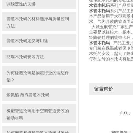
在传统木托码的基础上经
调稳定性的关键
水管木托码
系列产品质
水管木托码
系列产品主
本产品使用于大型商场
管道木托码的材料选择与质量控制
水、气为介质的管道固
方法
大城玉航管托厂家生产
主要是以红松木、杨木
经防锈处理的镀锌卡环
管道木托码定义与用途
水管木托码
产品主要
专门装在保温或者保冷
木托的安装，起到了隔
防腐木托码安装方法
每种型号的木托均有配
为何橡塑托码是物流行业的理想伴
侣？
留言询价
聚氨酯 蒸汽管道木托码
橡塑管道托码用于空调管道安装的
产品：
辅助材料
您的单位：
如何安装和维护管道木托码以延长