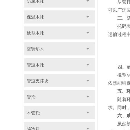
防腐木托
尽管托码
可以广泛
保温木托
三、
托码表面
橡塑木托
运输过程
空调垫木
管道木托
四、
橡塑材料
管道支撑块
依然能够
五、
管托
随着环保
求。同时
木管托
六、
虽然初期
隔冷块