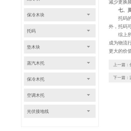
减少更换
七、
保冷木块
托码的设
外，托码
托码
综上所述
成为物流
垫木块
更大的价
蒸汽木托
上一篇：
下一篇：
保冷木托
空调木托
光伏接地线