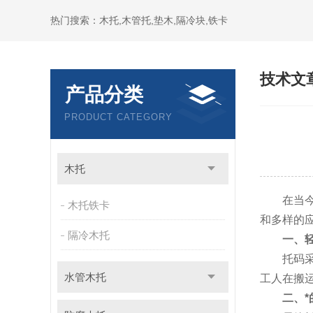
热门搜索：木托,木管托,垫木,隔冷块,铁卡
技术文
产品分类
PRODUCT CATEGORY
木托
在当今快
木托铁卡
和多样的
隔冷木托
一、
托码采用
水管木托
工人在搬
二、