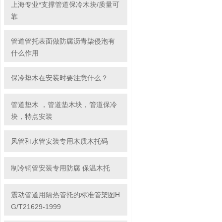
上海专业*支撑管道保冷木块/质量可
靠
管道管托表面做防腐沥青柒侵泡有
什么作用
保冷垫木在安装时要注意什么？
管道垫木 ，管道垫木块，管道保冷
块，特点安装
风管和水管安装专用木质木托码
制冷铜管安装专用防腐 保温木托
震动管道用隔热管托的标准管架图H
G/T21629-1999