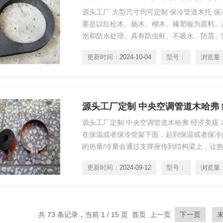
源头工厂 大型尺寸均可定制 保冷管道木托 
要是以红松木、杨木、柳木、橡塑板为原料。
泡和防水处理。具有防虫蛀、不吸水、防震、
防锈处理的镀锌卡环，施工方便，经济美观。
更新时间：
2024-10-04
型号：
浏览量
源头工厂定制 中央空调管道木哈弗
源头工厂定制 中央空调管道木哈弗 经济美观
在保温或者保冷管架下面，起到保温或者保冷
的热量/冷量会通过支撑座传到结构梁上，让热
安装，起到了隔离管道与结构梁，防止热量、
更新时间：
2024-09-12
型号：
浏览量
振、缓冲热膨胀的作用，
共 73 条记录，当前 1 / 15 页 首页 上一页
下一页