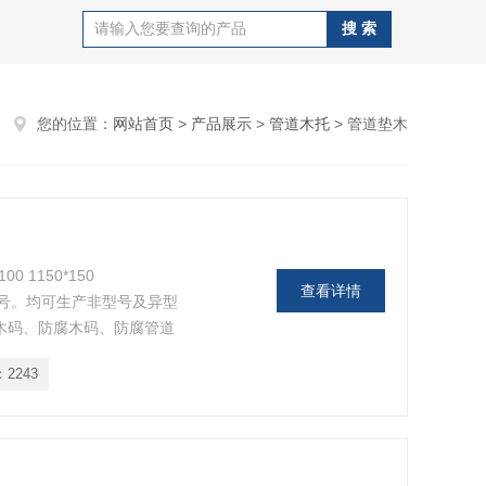
您的位置：
网站首页
>
产品展示
>
管道木托
> 管道垫木
100 1150*150
查看详情
等规格型号。均可生产非型号及异型
木码、防腐木码、防腐管道
托空调管道铁卡、环保型空
：
2243
 Φ48 Φ60 Φ76Φ89