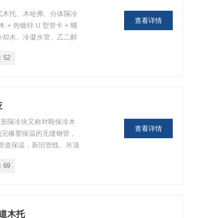
式木托、木哈弗、分体隔冷
查看详情
 热镀锌 U 型管卡 + 螺
冷却水、冷凝水管、乙二醇
，避免金属支架结露滴水，
：
52
结构特性 对半鞍分体结
后可直接扣装，无需拆除保
应
弧形隔冷块又称对鞍保冷木
查看详情
合包完橡塑保温的无缝钢管，
离管道保温，新旧管线、吊顶
醇低温无缝钢管标配断桥配
：
69
款式 180° 对半开木哈夫
，拆装便捷
管道木托