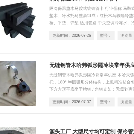
隔冷保温垫木马鞍式镀锌管卡 行业俗称 马鞍
垫木、冷水托马整套组成：红松木马鞍隔冷垫木 +
栓、平垫、弹垫 适用管路 中央空调冷冻水、
低温保冷管道、冷库管线核心作用：隔断冷桥
更新时间：
2026-07-26
型号：
浏览量
减少冷量流失，防护橡塑保温不受挤压破损。 
构，两块弧形垫木对抱管道；管道包裹保温之
无缝钢管木哈弗弧形隔冷块常年供
无缝钢管木哈弗弧形隔冷块常年供应 木哈夫
托，180° 半圆弧形分体结构，上弧精准贴
下方方形平底坐于槽钢 / 角钢支架；无需剥
改造均可直接加装，是中央空调冷冻水、乙二
更新时间：
2026-07-07
型号：
浏览量
件，执行标准 HG/T21629-1999。 主流弧形
（常年主力现货） 标准半圆弧形，直管通用
源头工厂 大型尺寸均可定制 保冷