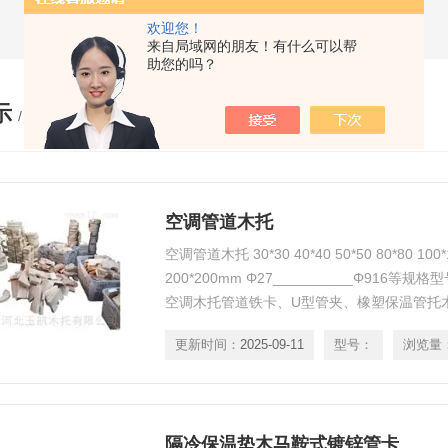
欢迎您！
来自局域网的朋友！有什么可以帮
助您的吗？
示
/ PRODUCTS
空调管道木托
空调管道木托 30*30 40*40 50*50 80*80 100*
200*200mm Φ27__________Φ916
空调木托管道铁卡、U型管夹、橡塑保温管托
木码 厂家生产空调管托、管道木托、空调木
更新时间：
2025-09-11
型号：
浏览量
调木托及橡塑保温木托、其型号有：Φ27 Φ32 Φ43
Φ1
隔冷保温垫木马鞍式镀锌管卡