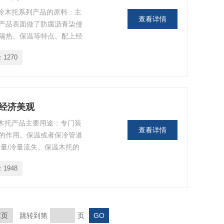
保冷木托系列产品的原料：主
查看详情
产品表面做了防腐沥青柒侵
隔热、保温等特点。配上经
：
1270
 经济美观
 木托产品主要用途：专门装
查看详情
的作用。保温或者保冷管道
量/冷量流失。保温木托的
冷量的流失，同时起到减
：
1948
末页
跳转到第
页