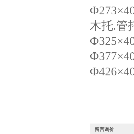
Ф273×
木托.管
Ф325×
Ф377×
Ф426×
留言询价