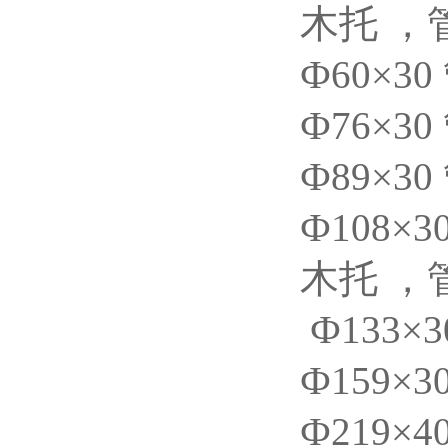
木托 ，
Ф60×3
Ф76×3
Ф89×3
Ф108×
木托 ，
Ф133×
Ф159×
Ф219×