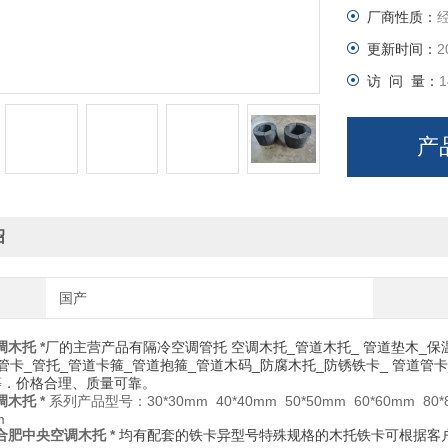
厂商性质：
更新时间：
2
访 问 量：
1
产
绍
国产
木托 *
厂的主营产品有隔冷空调管托 空调木托_管道木托_ 管道垫木_保
_管卡_管托_管道卡箍_管道抱箍_管道木码_防腐木托_防锈铁卡_ 管道管
等．价格合理、质量可靠。
木托 *
系列产品型号：30*30mm 40*40mm 50*50mm 60*60mm 80*80
m
合肥中央空调木托 *
均有配套的铁卡异型号特殊规格的木托铁卡可根据客