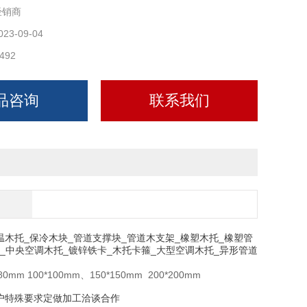
经销商
023-09-04
492
品咨询
联系我们
温木托_保冷木块_管道支撑块_管道木支架_橡塑木托_橡塑管
卡_中央空调木托_镀锌铁卡_木托卡箍_大型空调木托_异形管道
mm 100*100mm、150*150mm 200*200mm
户特殊要求定做加工洽谈合作