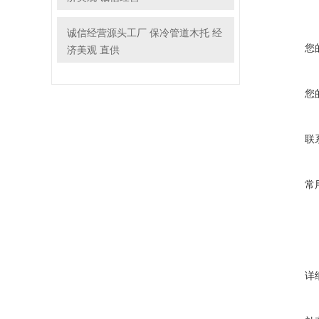
诚信经营源头工厂 保冷管道木托 经
您
济美观 直供
您
联
常
详