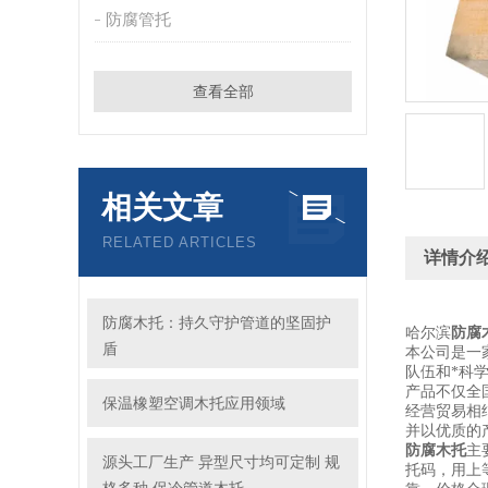
防腐管托
查看全部
相关文章
RELATED ARTICLES
详情介
防腐木托：持久守护管道的坚固护
哈尔滨
防腐
盾
本公司是一
队伍和*科
产品不仅全
保温橡塑空调木托应用领域
经营贸易相
并以优质的
防腐木托
主
源头工厂生产 异型尺寸均可定制 规
托码，用上