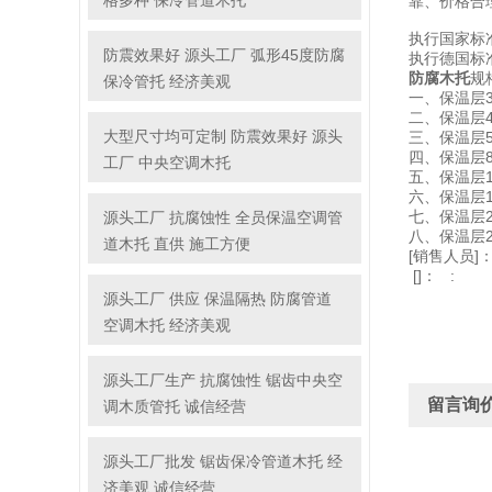
格多种 保冷管道木托
靠、价格合
执行国家标准为
防震效果好 源头工厂 弧形45度防腐
执行德国标准
防腐木托
规
保冷管托 经济美观
一、保温层30*3
二、保温层40*4
大型尺寸均可定制 防震效果好 源头
三、保温层5
四、保温层8
工厂 中央空调木托
五、保温层10
六、保温层15
七、保温层20
源头工厂 抗腐蚀性 全员保温空调管
八、保温层25
道木托 直供 施工方便
[销售人员]
[]： :
源头工厂 供应 保温隔热 防腐管道
空调木托 经济美观
源头工厂生产 抗腐蚀性 锯齿中央空
留言询
调木质管托 诚信经营
源头工厂批发 锯齿保冷管道木托 经
济美观 诚信经营