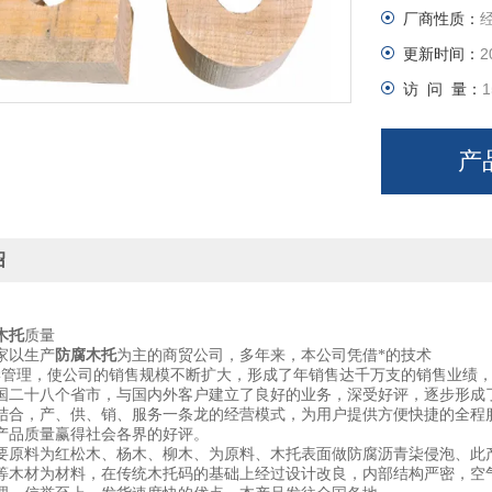
厂商性质：
更新时间：
2
访 问 量：
1
产
绍
木托
质量
防腐木托
家以生产
为主的商贸公司，多年来，本公司凭借*的技术
学管理，使公司的销售规模不断扩大，形成了年销售达千万支的销售业绩
国二十八个省市，与国内外客户建立了良好的业务，深受好评，逐步形成
结合，产、供、销、服务一条龙的经营模式，为用户提供方便快捷的全程
产品质量赢得社会各界的好评。
要原料为红松木、杨木、柳木、为原料、木托表面做防腐沥青柒侵泡、此
等木材为材料，在传统木托码的基础上经过设计改良，内部结构严密，空气对