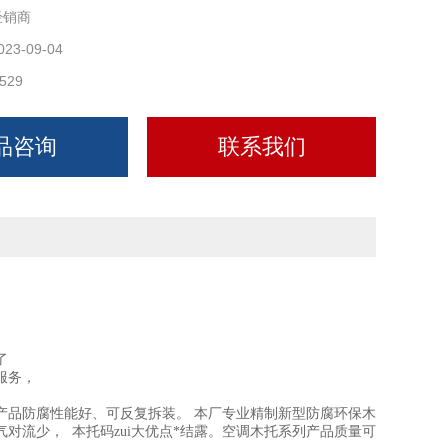
经销商
023-09-04
529
品咨询
联系我们
，
了
服务，
产品防腐性能好、可反复拆装。 本厂专业精制新型防腐环保木
流少， 本托码zui大优点*结露。空调木托系列产品质量可