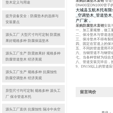
采购防腐垫木直销
管道公
垫木定义与用途
DN400至DN1000
大城县玉航木托
有
限
_空调垫木_管道垫
提升设备安全：防腐垫木的选择与
产厂家，
安装要点
采购防腐垫木直销
安装
一、加工要规整，做工
源头工厂 大型尺寸均可定制 防震效
二、保冷垫木与管道连
三、保冷垫木不得有裂
果好规格多种 防腐保温垫木
四、固定在官道上的保
五、不同的管道需用不
六、当铜管道不与钢管
源头工厂生产 防震效果好 规格多种
七、当各种管材为综合
防腐管道垫木 经济美观
八、管道安装完毕后，
9、DN150以上的管道
源头工厂生产 规格多种 抗腐蚀性
防腐空调垫木 经济美观
异型尺寸均可定制 规格多种 源头工
留言询价
厂 保冷管道木托
源头工厂直供 抗腐蚀性 隔冷中央空
产品：