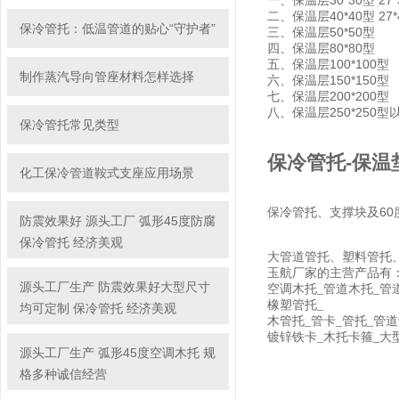
一、保温层30*30型 27*30 3
二、保温层40*40型 27*40 
保冷管托：低温管道的贴心“守护者”
三、保温层50*50型
四、保温层80*80型
五、保温层100*100型
制作蒸汽导向管座材料怎样选择
六、保温层150*150型
七、保温层200*200型
八、保温层250*250型以
保冷管托常见类型
保冷管托-保温
化工保冷管道鞍式支座应用场景
保冷管托、支撑块及60
防震效果好 源头工厂 弧形45度防腐
保冷管托 经济美观
大管道管托、塑料管托
玉航厂家的主营产品有
源头工厂生产 防震效果好大型尺寸
空调木托_管道木托_管
橡塑管托_
均可定制 保冷管托 经济美观
木管托_管卡_管托_管
镀锌铁卡_木托卡箍_大
源头工厂生产 弧形45度空调木托 规
格多种诚信经营