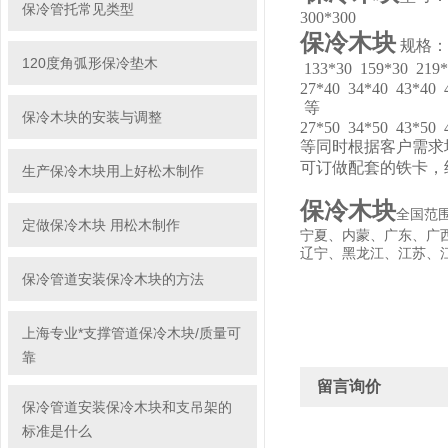
保冷管托常见类型
300*300
保冷木块
规格：27
120度角弧形保冷垫木
133*30 159*30 21
27*40 34*40 43*40 
等
保冷木块的安装与调整
27*50 34*50 43*50 
等同时根据客户需求
可订做配套的铁卡，
生产保冷木块用上好松木制作
保冷木块
全国范
定做保冷木块 用松木制作
宁夏、内蒙、广东、广
辽宁、黑龙江、江苏、
保冷管道安装保冷木块的方法
上海专业*支撑管道保冷木块/质量可
靠
留言询价
保冷管道安装保冷木块和支吊架的
标准是什么