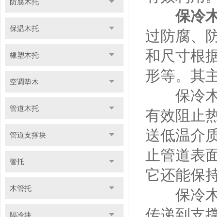
防腐木托
保冷
保温木托
过防腐、
和尺寸根
橡塑木托
形等。其
空调垫木
保冷木块
管道木托
有效阻止
送低温介
管道支撑块
止管道表
管托
它还能保
木管托
保冷木块
传递到支
隔冷块