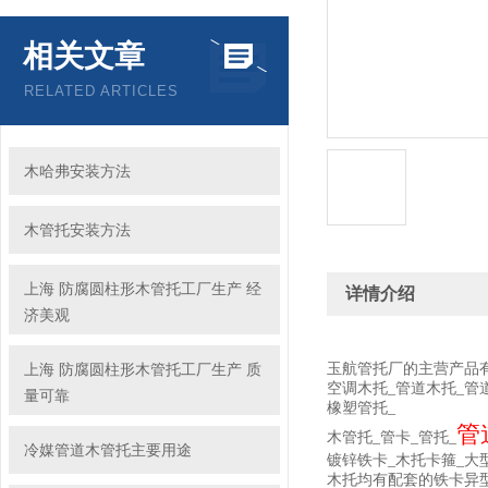
相关文章
RELATED ARTICLES
木哈弗安装方法
木管托安装方法
上海 防腐圆柱形木管托工厂生产 经
详情介绍
济美观
上海 防腐圆柱形木管托工厂生产 质
玉航管托厂的主营产品
空调木托_管道木托_管
量可靠
橡塑管托_
管
木管托_管卡_管托_
冷媒管道木管托主要用途
镀锌铁卡_木托卡箍_大
木托均有配套的铁卡异