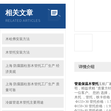
相关文章
RELATED ARTICLES
木哈弗安装方法
木管托安装方法
上海 防腐圆柱形木管托工厂生产 经
详情介绍
济美观
上海 防腐圆柱形木管托工厂生产 质
管道保温木管托
玉航厂
苟，精益求精 "质量方
量可靠
一位客户。 您的 选择
木托 ，管托，铁卡价格
Ф133×
30
管托价格：1.5
冷媒管道木管托主要用途
Ф159×30 管托价格：1.
Ф219×40 管托价格：4.