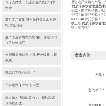
保冷支撑块：工业管道系统的“守护
是您选择信赖的产品，
优质冷冻水管管道垫木
使者”
Ф325×40 管托价格：6.
8
Ф377×40 管托价格：7.
7
Ф426×40 管托价格：11.
​源头工厂直销 弧形防腐管道木质管
优质冷冻水管管
以上是
托 质量可靠
城玉航管托厂
生产管道防腐木垫块Z的厂家在河北
（玉航管托厂）
方圆形底托材质 木质 EVA橡塑 ，聚
留言询价
氨酯
哪里的木托Z实惠，*
产品：
长春定做保冷管托 J8型
您的单位：
管道垫木 配套U型卡：由扁铁和螺
丝焊接而成
您的姓名：