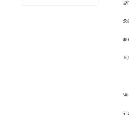
您
您
联
常
详
补