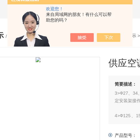
欢迎您！
来自局域网的朋友！有什么可以帮
助您的吗？
示
您的位置：
网站首页
>
产品展示
/ PRODUCTS
供应空
简要描述：
3>Φ27、3
定安装架接
4>Φ125、
630、72
产品型号：
5>Φ159、2