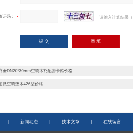
验证码：
请输入计算结果（
齐全DN20*30mm空调木托配套卡箍价格
定做空调垫木426型价格
新闻动态
技术文章
在线留言
|
|
|