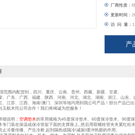
厂商性质：
更新时间：
2
访 问 量：
1
产
绍
国范围内配货到，四川、重庆、云南、贵州、西藏、新疆、甘肃、
蒙、广东、广西、福建、陕西、河南、河北、湖北、湖南、浙江、山东、
江、江苏、江西、海南\澳门、深圳等地均用到我公司产品！部分产品已出
与玉航木托公司合作！我们将竭诚为您服务！
详细说明：
空调垫木
的常用规格为45度保冷垫木、60度保冷垫木、90度
木专门装在保温或保冷管架下面的支撑座上,,然后用双螺栓管夹夹紧红松
防止冷量传播、产生冷桥,起到隔热或隔冷\减振\缓冲热膨的作用。