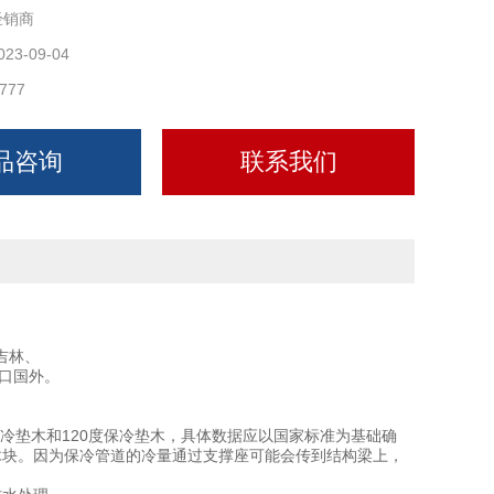
经销商
023-09-04
777
品咨询
联系我们
吉林、
口国外。
保冷垫木和120度保冷垫木，具体数据应以国家标准为基础确
木块。因为保冷管道的冷量通过支撑座可能会传到结构梁上，