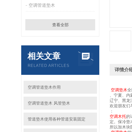
空调管道垫木
查看全部
相关文章
RELATED ARTICLES
详情介
空调管道垫木作用
空调垫木
全
、宁夏、内
辽宁、黑龙
空调管道垫木 风管垫木
欢迎朋友们
：
空调木托
的
管道垫木使用各种管道安装固定
定。保冷垫
所以加木块